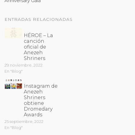
Anniversary Gala
ENTRADAS RELACIONADAS
HÉROE – La
canción
oficial de
Anezeh
Shriners
29 noviembre, 2022
En "Blog"
Instagram de
Anezeh
Shriners
obtiene
Dromedary
Awards
25 septiembre, 2022
En "Blog"