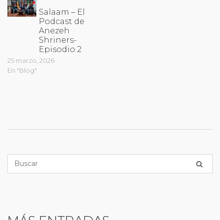
Salaam – El
Podcast de
Anezeh
Shriners-
Episodio 2
25 marzo, 2026
En "Blog"